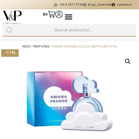
+56 9 3877 3738
@vyp_store.chile
vypstore.cl
$
0
INICIO
/
PERFUMES
/ ARIANA GRANDE «CLOUD» EDP MUJER 50 ML
-11%