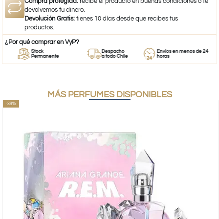
Compra protegida:
recibe el producto en buenas condiciones o te
devolvemos tu dinero.
Devolución Gratis:
tienes 10 días desde que recibes tus
productos.
¿Por qué comprar en VyP?
Stock
Despacho
Envíos en menos de 24
Permanente
a todo Chile
horas
MÁS PERFUMES DISPONIBLES
-39%