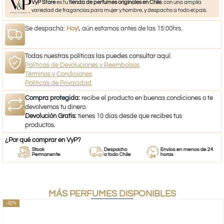
VyP Store
es tu
tienda de perfumes originales en Chile
, con una amplia
variedad de fragancias para mujer y hombre, y despacho a todo el país.
Se despacha:
Hoy!
, aún estamos antes de las 15:00hrs.
Todas nuestras políticas las puedes consultar aquí:
Políticas de Devoluciones y Reembolsos
Términos y Condiciones
Políticas de Privacidad
Compra protegida:
recibe el producto en buenas condiciones o te
devolvemos tu dinero.
Devolución Gratis:
tienes 10 días desde que recibes tus
productos.
¿Por qué comprar en VyP?
Stock
Despacho
Envíos en menos de 24
Permanente
a todo Chile
horas
MÁS PERFUMES DISPONIBLES
-32%