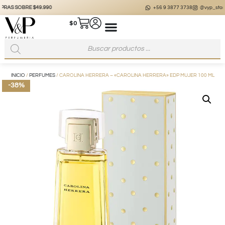
+56 9 3877 3738
@vyp_store.chile
vypstore.cl
$
0
INICIO
/
PERFUMES
/ CAROLINA HERRERA – «CAROLINA HERRERA» EDP MUJER 100 ML
-38%