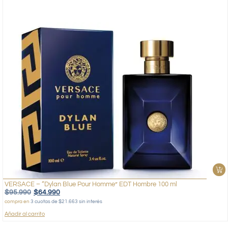
VERSACE – “Dylan Blue Pour Homme” EDT Hombre 100 ml
$
95.990
$
64.990
compra en
3 cuotas de $21.663 sin interés
Añadir al carrito