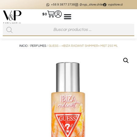
+56 9 3877 3738
@vyp_store.chile
vypstore.cl
$
0
INICIO
/
PERFUMES
/ GUESS – «IBIZA RADIANT SHIMMER» MIST 250 ML