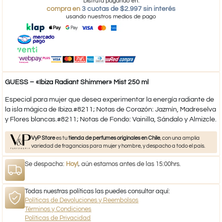
Disfruta pagando en:
compra en
3 cuotas de $2.997 sin interés
usando nuestros medios de pago
GUESS – «Ibiza Radiant Shimmer» Mist 250 ml
Especial para mujer que desea experimentar la energía radiante de
la isla mágica de Ibiza.#8211; Notas de Corazón: Jazmín, Madreselva
y Flores blancas.#8211; Notas de Fondo: Vainilla, Sándalo y Almizcle.
VyP Store
es tu
tienda de perfumes originales en Chile
, con una amplia
variedad de fragancias para mujer y hombre, y despacho a todo el país.
Se despacha:
Hoy!
, aún estamos antes de las 15:00hrs.
Todas nuestras políticas las puedes consultar aquí:
Políticas de Devoluciones y Reembolsos
Términos y Condiciones
Políticas de Privacidad