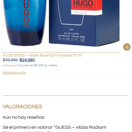
HUGO BOSS – «Dark Blue» EDT Hombre 75 ml
$
39.990
$
24.990
compra en
3 cuotas de $8.330 sin interés
Añadir al carrito
VALORACIONES
Aún no hay reseñas
Sé el primero en valorar “GUESS – «Ibiza Radiant