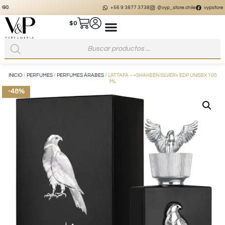
+56 9 3877 3738
@vyp_store.chile
vypstore.cl
$
0
INICIO
/
PERFUMES
/
PERFUMES ÁRABES
/ LATTAFA – «SHAHEEN SILVER» EDP UNISEX 100
ML
-48%