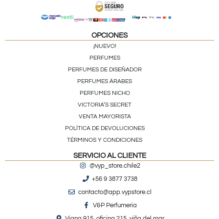
OPCIONES
¡NUEVO!
PERFUMES
PERFUMES DE DISEÑADOR
PERFUMES ÁRABES
PERFUMES NICHO
VICTORIA’S SECRET
VENTA MAYORISTA
POLÍTICA DE DEVOLUCIONES
TÉRMINOS Y CONDICIONES
SERVICIO AL CLIENTE
@vyp_store.chile2
+56 9 3877 3738
contacto@app.vypstore.cl
V&P Perfumeria
Viana 915, oficina 215, viña del mar