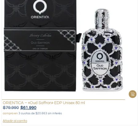
ORIENTICA – «Oud Saffron» EDP Unisex 80 ml
$
79.990
$
61.990
compra en
3 cuotas de $20.663 sin interés
Añadir al carrito