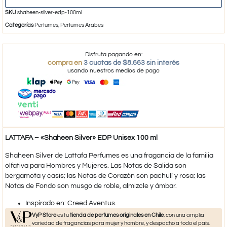
SKU
shaheen-silver-edp-100ml
Categorías
Perfumes
,
Perfumes Árabes
Disfruta pagando en:
compra en
3 cuotas de $8.663 sin interés
usando nuestros medios de pago
LATTAFA – «Shaheen Silver» EDP Unisex 100 ml
Shaheen Silver de Lattafa Perfumes es una fragancia de la familia
olfativa para Hombres y Mujeres. Las Notas de Salida son
bergamota y casis; las Notas de Corazón son pachulí y rosa; las
Notas de Fondo son musgo de roble, almizcle y ámbar.
​Inspirado en: Creed Aventus.
VyP Store
es tu
tienda de perfumes originales en Chile
, con una amplia
variedad de fragancias para mujer y hombre, y despacho a todo el país.