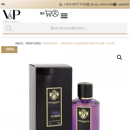
+56 9 3877 3738
@vyp_store.chile
vypstore.cl
$
0
INICIO
/
PERFUMES
/ MANCERA – «PURPLE FLOWERS» EDP MUJER 120 ML
-38%