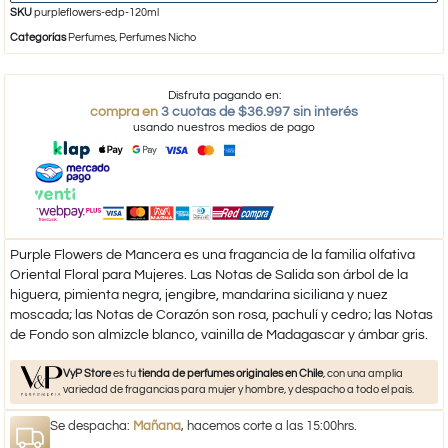
SKU
purpleflowers-edp-120ml
Categorías
Perfumes
,
Perfumes Nicho
Disfruta pagando en:
compra en
3 cuotas de $36.997 sin interés
usando nuestros medios de pago
Purple Flowers de Mancera es una fragancia de la familia olfativa
Oriental Floral para Mujeres. Las Notas de Salida son árbol de la
higuera, pimienta negra, jengibre, mandarina siciliana y nuez
moscada; las Notas de Corazón son rosa, pachulí y cedro; las Notas
de Fondo son almizcle blanco, vainilla de Madagascar y ámbar gris.
VyP Store
es tu
tienda de perfumes originales en Chile
, con una amplia
variedad de fragancias para mujer y hombre, y despacho a todo el país.
Se despacha:
Mañana
, hacemos corte a las 15:00hrs.