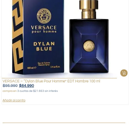
VERSACE – “Dylan Blue Pour Homme” EDT Hombre 100 ml
$
95.990
$
64.990
compra en
3 cuotas de $21.663 sin interés
Añadir al carrito