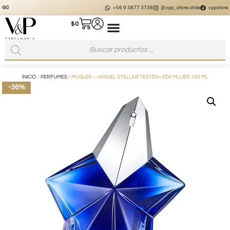
+56 9 3877 3738
@vyp_store.chile
vypstore.cl
$
0
INICIO
/
PERFUMES
/ MUGLER – «ANGEL STELLAR TESTER» EDP MUJER 100 ML
-36%