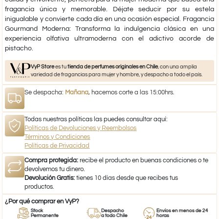
fragancia única y memorable. Déjate seducir por su estela
inigualable y convierte cada día en una ocasión especial. Fragancia
Gourmand Moderna: Transforma la indulgencia clásica en una
experiencia olfativa ultramoderna con el adictivo acorde de
pistacho.
VyP Store
es tu
tienda de perfumes originales en Chile
, con una amplia
variedad de fragancias para mujer y hombre, y despacho a todo el país.
Se despacha:
Mañana
, hacemos corte a las 15:00hrs.
Todas nuestras políticas las puedes consultar aquí:
Políticas de Devoluciones y Reembolsos
Términos y Condiciones
Políticas de Privacidad
Compra protegida:
recibe el producto en buenas condiciones o te
devolvemos tu dinero.
Devolución Gratis:
tienes 10 días desde que recibes tus
productos.
¿Por qué comprar en VyP?
Stock
Despacho
Envíos en menos de 24
Permanente
a todo Chile
horas