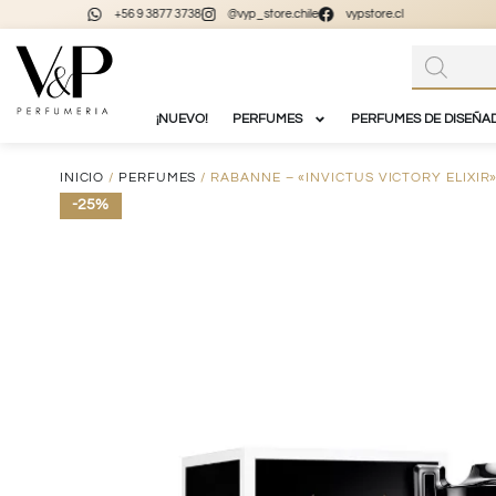
+56 9 3877 3738
@vyp_store.chile
vypstore.cl
¡NUEVO!
PERFUMES
PERFUMES DE DISEÑA
INICIO
/
PERFUMES
/ RABANNE – «INVICTUS VICTORY ELIXIR
-25%