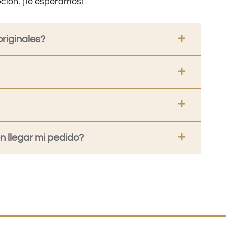
ción. ¡Te esperamos!
riginales?
 llegar mi pedido?