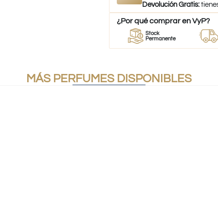
Devolución Gratis:
tiene
¿Por qué comprar en VyP?
dor
Perfumes
Stock
Despac
fumes
100% Originales
Permanente
a todo C
MÁS PERFUMES DISPONIBLES