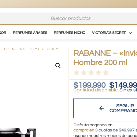
DOR
PERFUMES ÁRABES
PERFUMES NICHO
VICTORIA’S SECRET
» EDP INTENSE HOMBRE 200 ML
RABANNE – «Invict
Hombre 200 ml
$
199.990
$
149.9
Sin exis
SEGUIR
COMPRAN
Disfruta pagando en:
compra en
3 cuotas de $49.997 s
usando nuestros medios de pag