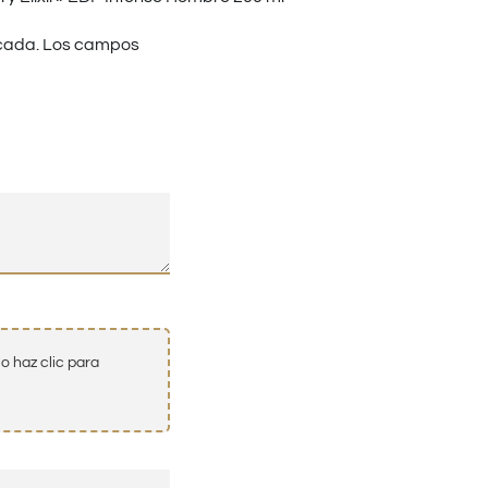
cada.
Los campos
o haz clic para