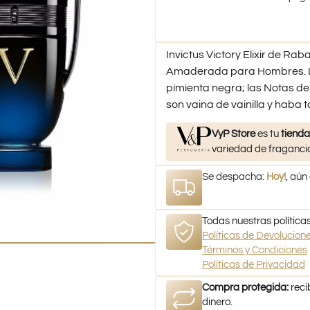
Invictus Victory Elixir de Rab
Amaderada para Hombres. L
pimienta negra; las Notas de
son vaina de vainilla y haba 
VyP Store
es tu
tienda
variedad de fragancia
Se despacha:
Hoy!
, aún
Todas nuestras políticas
Políticas de Devolucio
Términos y Condiciones
Políticas de Privacidad
Compra protegida:
reci
dinero.