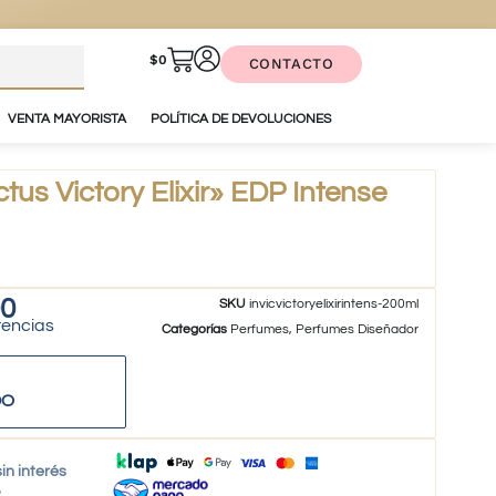
$
0
CONTACTO
VENTA MAYORISTA
POLÍTICA DE DEVOLUCIONES
us Victory Elixir» EDP Intense
90
SKU
invicvictoryelixirintens-200ml
tencias
Categorías
Perfumes
,
Perfumes Diseñador
DO
in interés
o