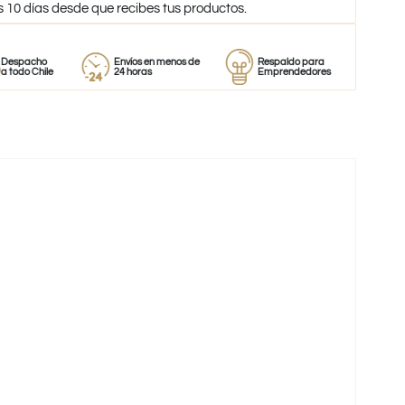
s 10 días desde que recibes tus productos.
ho
Envíos en menos de
Respaldo para
Proveedo
hile
24 horas
Emprendedores
de perfu
-31%