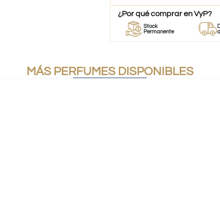
¿Por qué comprar en VyP?
or
Perfumes
Stock
Despach
umes
100% Originales
Permanente
a todo Ch
MÁS PERFUMES DISPONIBLES