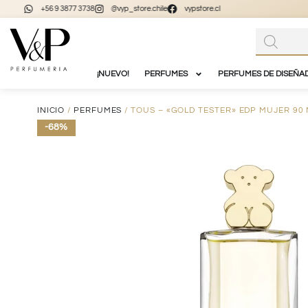
+56 9 3877 3738
@vyp_store.chile
vypstore.cl
¡NUEVO!
PERFUMES
PERFUMES DE DISEÑA
INICIO
/
PERFUMES
/ TOUS – «GOLD TESTER» EDP MUJER 90
-68%