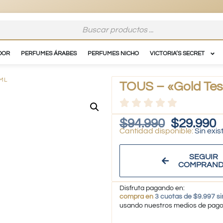
DOR
PERFUMES ÁRABES
PERFUMES NICHO
VICTORIA’S SECRET
 ML
TOUS – «Gold Tes
$
94.990
$
29.990
Sin exis
SEGUIR
COMPRAN
Disfruta pagando en:
compra en
3 cuotas de $9.997 si
usando nuestros medios de pag