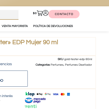
$
0
CONTACTO
VENTA MAYORISTA
POLÍTICA DE DEVOLUCIONES
ter» EDP Mujer 90 ml
SKU
gold-tester-edp-90ml
tencias
Categorías
Perfumes
,
Perfumes Diseñador
DO
n interés
o