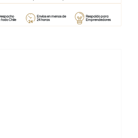
o
Envíos en menos de
Respaldo para
Proveedor
ile
24 horas
Emprendedores
de perfum
-11%