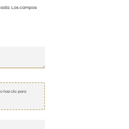
cada.
Los campos
o haz clic para