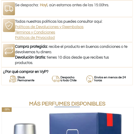
Se despacha:
Hoy!
, aún estamos antes de las 15:00hrs.
Todas nuestras políticas las puedes consultar aquí:
Políticas de Devoluciones y Reembolsos
Términos y Condiciones
Políticas de Privacidad
Compra protegida:
recibe el producto en buenas condiciones o te
devolvemos tu dinero.
Devolución Gratis:
tienes 10 días desde que recibes tus
productos.
¿Por qué comprar en VyP?
Stock
Despacho
Envíos en menos de 24
Permanente
a todo Chile
horas
MÁS PERFUMES DISPONIBLES
-38%