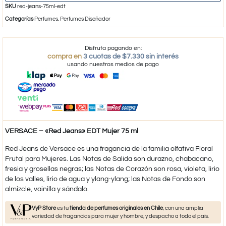
SKU
red-jeans-75ml-edt
Categorías
Perfumes
,
Perfumes Diseñador
Disfruta pagando en:
compra en
3 cuotas de $7.330 sin interés
usando nuestros medios de pago
VERSACE – «Red Jeans» EDT Mujer 75 ml
Red Jeans de Versace es una fragancia de la familia olfativa Floral
Frutal para Mujeres. Las Notas de Salida son durazno, chabacano,
fresia y grosellas negras; las Notas de Corazón son rosa, violeta, lirio
de los valles, lirio de agua y ylang-ylang; las Notas de Fondo son
almizcle, vainilla y sándalo.
VyP Store
es tu
tienda de perfumes originales en Chile
, con una amplia
variedad de fragancias para mujer y hombre, y despacho a todo el país.