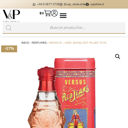
+56 9 3877 3738
@vyp_store.chile
vypstore.cl
$
0
INICIO
/
PERFUMES
/ VERSACE – «RED JEANS» EDT MUJER 75 ML
-27%