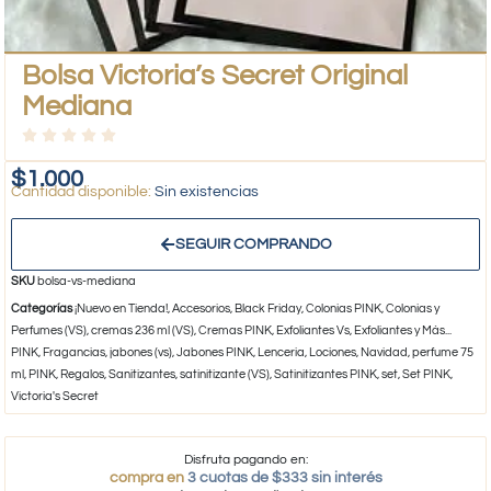
Bolsa Victoria’s Secret Original
Mediana
$
1.000
Sin existencias
SEGUIR COMPRANDO
SKU
bolsa-vs-mediana
Categorías
¡Nuevo en Tienda!
,
Accesorios
,
Black Friday
,
Colonias PINK
,
Colonias y
Perfumes (VS)
,
cremas 236 ml (VS)
,
Cremas PINK
,
Exfoliantes Vs
,
Exfoliantes y Más...
PINK
,
Fragancias
,
jabones (vs)
,
Jabones PINK
,
Lenceria
,
Lociones
,
Navidad
,
perfume 75
ml
,
PINK
,
Regalos
,
Sanitizantes
,
satinitizante (VS)
,
Satinitizantes PINK
,
set
,
Set PINK
,
Victoria's Secret
Disfruta pagando en:
compra en
3 cuotas de $333 sin interés