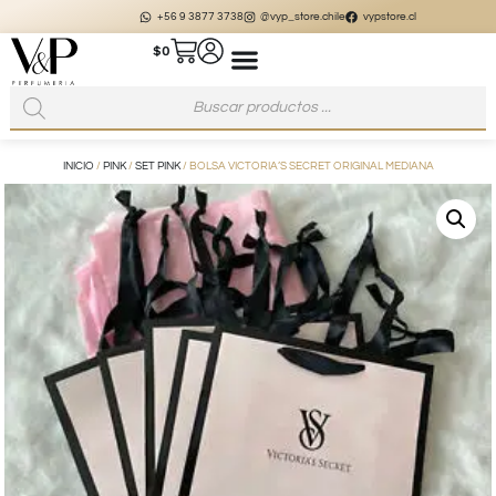
+56 9 3877 3738
@vyp_store.chile
vypstore.cl
$
0
INICIO
/
PINK
/
SET PINK
/ BOLSA VICTORIA’S SECRET ORIGINAL MEDIANA