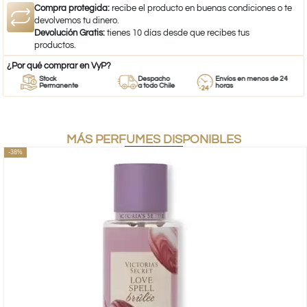
Compra protegida:
recibe el producto en buenas condiciones o te
devolvemos tu dinero.
Devolución Gratis:
tienes 10 días desde que recibes tus
productos.
¿Por qué comprar en VyP?
Stock
Despacho
Envíos en menos de 24
Permanente
a todo Chile
horas
MÁS PERFUMES DISPONIBLES
-38%