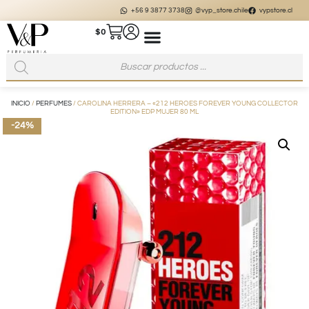
+56 9 3877 3738
@vyp_store.chile
vypstore.cl
$
0
INICIO
/
PERFUMES
/ CAROLINA HERRERA – «212 HEROES FOREVER YOUNG COLLECTOR
EDITION» EDP MUJER 80 ML
-24%