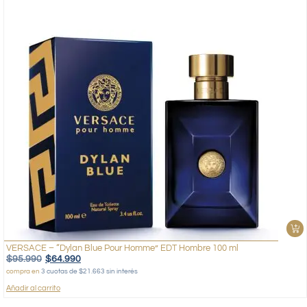
VERSACE – “Dylan Blue Pour Homme” EDT Hombre 100 ml
$
95.990
$
64.990
compra en
3 cuotas de $21.663 sin interés
Añadir al carrito