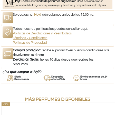
VyP Store
es tu
tienda de perfumes originales en Chile
, con una amplia
variedad de fragancias para mujer y hombre, y despacho a todo el país.
Se despacha:
Hoy!
, aún estamos antes de las 15:00hrs.
Todas nuestras políticas las puedes consultar aquí:
Políticas de Devoluciones y Reembolsos
Términos y Condiciones
Políticas de Privacidad
Compra protegida:
recibe el producto en buenas condiciones o te
devolvemos tu dinero.
Devolución Gratis:
tienes 10 días desde que recibes tus
productos.
¿Por qué comprar en VyP?
Stock
Despacho
Envíos en menos de 24
Permanente
a todo Chile
horas
MÁS PERFUMES DISPONIBLES
-32%